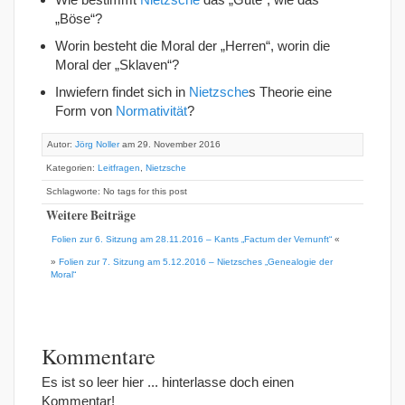
„Böse“?
Worin besteht die Moral der „Herren“, worin die
Moral der „Sklaven“?
Inwiefern findet sich in
Nietzsche
s Theorie eine
Form von
Normativität
?
Autor:
Jörg Noller
am 29. November 2016
Kategorien:
Leitfragen
,
Nietzsche
Schlagworte: No tags for this post
Weitere Beiträge
Folien zur 6. Sitzung am 28.11.2016 – Kants „Factum der Vernunft“
«
»
Folien zur 7. Sitzung am 5.12.2016 – Nietzsches „Genealogie der
Moral“
Kommentare
Es ist so leer hier ... hinterlasse doch einen
Kommentar!