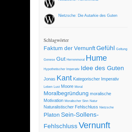
Nietzsche: Die Autarkie des Guten
Schlagwörter
Gefühl
Faktum der Vernunft
Geltung
Hume
Gut
Genese
Herrenmoral
Idee des Guten
Hypothetischer Imperativ
Kant
Jonas
Kategorischer Imperativ
Moore
Leben
Lust
Moral
Moralbegründung
moralische
Motivation
Moralischer Sinn
Natur
Naturalistischer Fehlschluss
Nietzsche
Sein-Sollens-
Platon
Vernunft
Fehlschluss