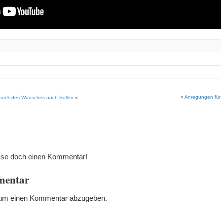
»
Anregungen für
druck des Wunsches nach Sollen
«
rlasse doch einen Kommentar!
mentar
 um einen Kommentar abzugeben.