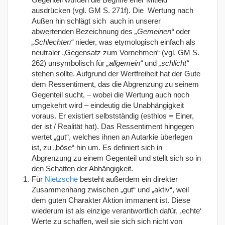
ausdrücken (vgl. GM S. 271f). Die Wertung nach
Außen hin schlägt sich auch in unserer
abwertenden Bezeichnung des
„Gemeinen“
oder
„Schlechten“
nieder, was etymologisch einfach als
neutraler „Gegensatz zum Vornehmen“ (vgl. GM S.
262) unsymbolisch für
„allgemein“
und
„schlicht“
stehen sollte. Aufgrund der Wertfreiheit hat der Gute
dem Ressentiment, das die Abgrenzung zu seinem
Gegenteil sucht, – wobei die Wertung auch noch
umgekehrt wird – eindeutig die Unabhängigkeit
voraus. Er existiert selbstständig (esthlos = Einer,
der ist / Realität hat). Das Ressentiment hingegen
wertet „gut“, welches ihnen an Autarkie überlegen
ist, zu „böse“ hin um. Es definiert sich in
Abgrenzung zu einem Gegenteil und stellt sich so in
den Schatten der Abhängigkeit.
Für
Nietzsche
besteht außerdem ein direkter
Zusammenhang zwischen „gut“ und „aktiv“, weil
dem guten Charakter Aktion immanent ist. Diese
wiederum ist als einzige verantwortlich dafür, ,echte‘
Werte zu schaffen, weil sie sich sich nicht von