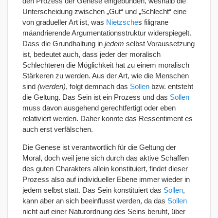
den Prozess der Genese eingebunden, weshalb die
Unterscheidung zwischen „Gut“ und „Schlecht“ eine
von gradueller Art ist, was
Nietzsche
s filigrane
mäandrierende Argumentationsstruktur widerspiegelt.
Dass die Grundhaltung in
jedem
selbst Voraussetzung
ist, bedeutet auch, dass jeder der moralisch
Schlechteren die Möglichkeit hat zu einem moralisch
Stärkeren zu werden. Aus der Art, wie die Menschen
sind
(werden)
, folgt demnach das
Sollen
bzw. entsteht
die Geltung. Das Sein ist ein Prozess und das
Sollen
muss davon ausgehend gerechtfertigt oder eben
relativiert werden. Daher konnte das Ressentiment es
auch erst verfälschen.
Die Genese ist verantwortlich für die Geltung der
Moral, doch weil jene sich durch das aktive Schaffen
des guten Charakters allein konstituiert, findet dieser
Prozess also auf individueller Ebene immer wieder in
jedem selbst statt. Das Sein konstituiert das
Sollen
,
kann aber an sich beeinflusst werden, da das
Sollen
nicht auf einer Naturordnung des Seins beruht, über