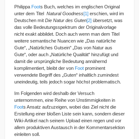
Philippa
Foot
s Buch, welches im englischen Original
unter dem Titel
Natural Goodness
[1]
erschien, wird im
Deutschen mit
Die Natur des Guten
[2]
übersetzt, was
das volle Bedeutungsspektrum der Originalvorlage
nicht exakt abbildet. Doch auch wenn man dem Titel
weitere semantische Nuancen wie „Das natürliche
Gute“, „Natürliches Gutsein“ „Das von Natur aus
Gute“, oder auch „Natürliche Qualität“ hinzufügt und
damit die ursprüngliche Bedeutung annähernd
komplimentiert, bleibt der von
Foot
prominent
verwendete Begriff des „Guten“ inhaltlich zumindest
uneindeutig, teils jedoch sogar höchst problematisch.
Im Folgenden wird deshalb der Versuch
unternommen, eine Reihe von Unstimmigkeiten in
Foot
s Ansatz aufzuzeigen, wobei das Ziel nicht die
Erstellung einer bloßen Liste sein kann, sondern dieser
Wiki-Artikel nach seinem Upload einen regen und vor
allem produktiven Austausch in der Kommentarsektion
einleiten soll.