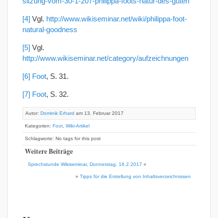
sitzung-vom-30-1-207-philippa-foots-natur-des-guten
[4]
Vgl.
http://www.wikiseminar.net/wiki/philippa-foot-
natural-goodness
[5]
Vgl.
http://www.wikiseminar.net/category/aufzeichnungen
[6]
Foot
, S. 31.
[7]
Foot
, S. 32.
Autor:
Dominik Erhard
am 13. Februar 2017
Kategorien:
Foot
,
Wiki-Artikel
Schlagworte: No tags for this post
Weitere Beiträge
Sprechstunde Wikiseminar, Donnerstag, 16.2.2017
«
»
Tipps für die Erstellung von Inhaltsverzeichnissen