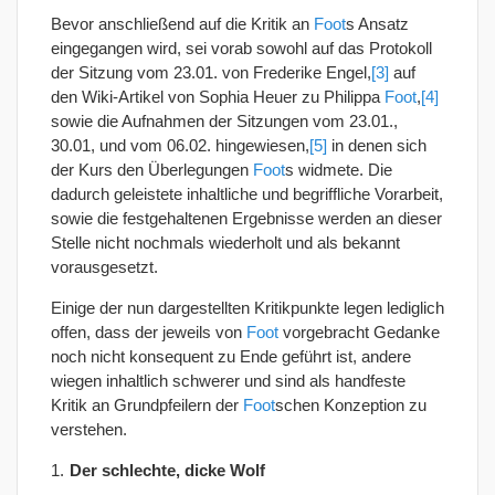
Bevor anschließend auf die Kritik an
Foot
s Ansatz
eingegangen wird, sei vorab sowohl auf das Protokoll
der Sitzung vom 23.01. von Frederike Engel,
[3]
auf
den Wiki-Artikel von Sophia Heuer zu Philippa
Foot
,
[4]
sowie die Aufnahmen der Sitzungen vom 23.01.,
30.01, und vom 06.02. hingewiesen,
[5]
in denen sich
der Kurs den Überlegungen
Foot
s widmete. Die
dadurch geleistete inhaltliche und begriffliche Vorarbeit,
sowie die festgehaltenen Ergebnisse werden an dieser
Stelle nicht nochmals wiederholt und als bekannt
vorausgesetzt.
Einige der nun dargestellten Kritikpunkte legen lediglich
offen, dass der jeweils von
Foot
vorgebracht Gedanke
noch nicht konsequent zu Ende geführt ist, andere
wiegen inhaltlich schwerer und sind als handfeste
Kritik an Grundpfeilern der
Foot
schen Konzeption zu
verstehen.
Der schlechte, dicke Wolf