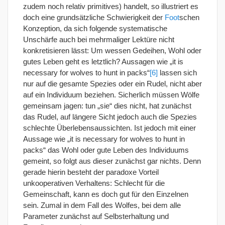
zudem noch relativ primitives) handelt, so illustriert es
doch eine grundsätzliche Schwierigkeit der
Foot
schen
Konzeption, da sich folgende systematische
Unschärfe auch bei mehrmaliger Lektüre nicht
konkretisieren lässt: Um wessen Gedeihen, Wohl oder
gutes Leben geht es letztlich? Aussagen wie „it is
necessary for wolves to hunt in packs“
[6]
lassen sich
nur auf die gesamte Spezies oder ein Rudel, nicht aber
auf ein Individuum beziehen. Sicherlich müssen Wölfe
gemeinsam jagen: tun „sie“ dies nicht, hat zunächst
das Rudel, auf längere Sicht jedoch auch die Spezies
schlechte Überlebensaussichten. Ist jedoch mit einer
Aussage wie „it is necessary for wolves to hunt in
packs“ das Wohl oder gute Leben des Individuums
gemeint, so folgt aus dieser zunächst gar nichts. Denn
gerade hierin besteht der paradoxe Vorteil
unkooperativen Verhaltens: Schlecht für die
Gemeinschaft, kann es doch gut für den Einzelnen
sein. Zumal in dem Fall des Wolfes, bei dem alle
Parameter zunächst auf Selbsterhaltung und