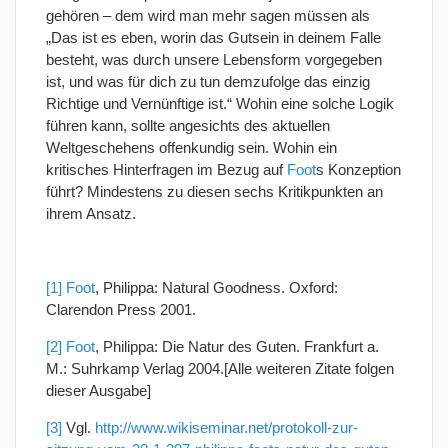
gehören – dem wird man mehr sagen müssen als
„Das ist es eben, worin das Gutsein in deinem Falle
besteht, was durch unsere Lebensform vorgegeben
ist, und was für dich zu tun demzufolge das einzig
Richtige und Vernünftige ist.“ Wohin eine solche Logik
führen kann, sollte angesichts des aktuellen
Weltgeschehens offenkundig sein. Wohin ein
kritisches Hinterfragen im Bezug auf
Foot
s Konzeption
führt? Mindestens zu diesen sechs Kritikpunkten an
ihrem Ansatz.
[1]
Foot
, Philippa: Natural Goodness. Oxford:
Clarendon Press 2001.
[2]
Foot
, Philippa: Die Natur des Guten. Frankfurt a.
M.: Suhrkamp Verlag 2004.[Alle weiteren Zitate folgen
dieser Ausgabe]
[3]
Vgl.
http://www.wikiseminar.net/protokoll-zur-