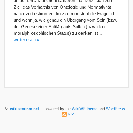
an der LMU München! Das Seminar setzt sich zum
Ziel, das Verhältnis von Ontologie und Normativität
näher zu bestimmen. Im Zentrum steht die Frage, ob
und wenn ja, wie genau ein Übergang vom Sein (bzw.
der Genese einer Entität) aufs Sollen (bzw. den
moralphilosophischen Status) zu denken ist….
weiterlesen »
©
wikiseminar.net
| powered by the
WikiWP theme
and
WordPress
.
|
RSS